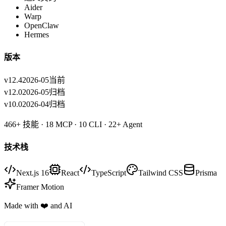
Aider
Warp
OpenClaw
Hermes
版本
v12.4
2026-05
当前
v12.0
2026-05
归档
v10.0
2026-04
归档
466+
技能 ·
18
MCP ·
10
CLI ·
22+
Agent
技术栈
Next.js 16
React
TypeScript
Tailwind CSS
Prisma
Framer Motion
Made with
❤️
and AI