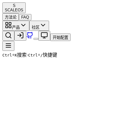
S
SCALE
OS
方法论
FAQ
产品
社区
开始配置
+
搜索
·
+
快捷键
Ctrl
K
Ctrl
/