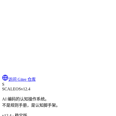
扫描，实现 92% Tool Calls Reduction，大幅降低 Context
Window 消耗。
开源
💻
AI 编程
0
收藏
访问 Gitee 仓库
S
SCALE
OS
v12.4
AI 编码的认知操作系统。
不是规则手册，是认知脚手架。
v
12.4
· 稳定版