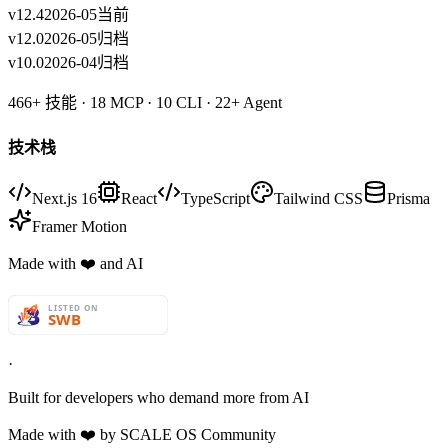
v12.4
2026-05
当前
v12.0
2026-05
归档
v10.0
2026-04
归档
466+
技能 ·
18
MCP ·
10
CLI ·
22+
Agent
技术栈
Next.js 16
React
TypeScript
Tailwind CSS
Prisma
Framer Motion
Made with
❤️
and AI
·
Built for developers who demand more from AI
Made with
❤️
by SCALE OS Community