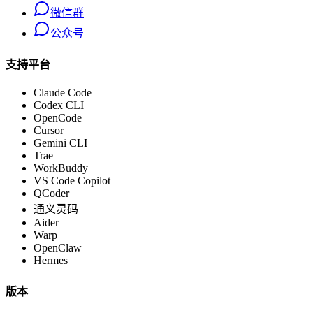
微信群
公众号
支持平台
Claude Code
Codex CLI
OpenCode
Cursor
Gemini CLI
Trae
WorkBuddy
VS Code Copilot
QCoder
通义灵码
Aider
Warp
OpenClaw
Hermes
版本