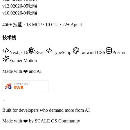
v12.0
2026-05
归档
v10.0
2026-04
归档
466+
技能 ·
18
MCP ·
10
CLI ·
22+
Agent
技术栈
Next.js 16
React
TypeScript
Tailwind CSS
Prisma
Framer Motion
Made with
❤️
and AI
·
Built for developers who demand more from AI
Made with
❤️
by SCALE OS Community