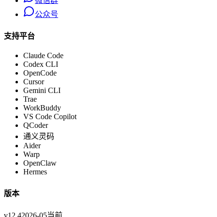
微信群
公众号
支持平台
Claude Code
Codex CLI
OpenCode
Cursor
Gemini CLI
Trae
WorkBuddy
VS Code Copilot
QCoder
通义灵码
Aider
Warp
OpenClaw
Hermes
版本
v12.4
2026-05
当前