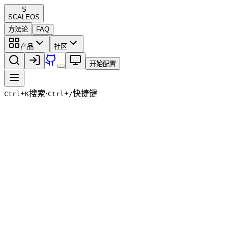
S
SCALE
OS
方法论
FAQ
产品
社区
开始配置
+
搜索
·
+
快捷键
Ctrl
K
Ctrl
/